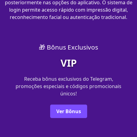
posteriormente nas opções do aplicativo. O sistema de
login permite acesso rápido com impressão digital,
reconhecimento facial ou autenticação tradicional.
🎁 Bônus Exclusivos
VIP
Receba bônus exclusivos do Telegram,
promoções especiais e códigos promocionais
únicos!
Ver Bônus