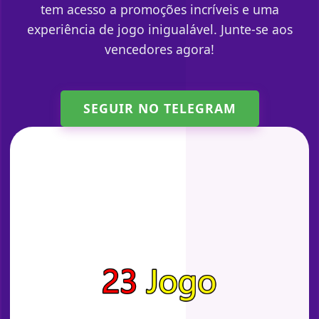
tem acesso a promoções incríveis e uma
experiência de jogo inigualável. Junte-se aos
vencedores agora!
SEGUIR NO TELEGRAM