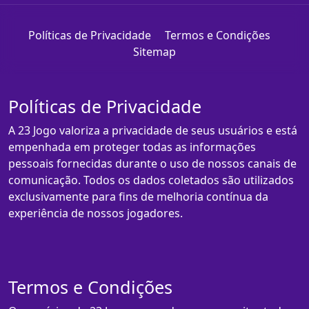
Políticas de Privacidade
Termos e Condições
Sitemap
Políticas de Privacidade
A 23 Jogo valoriza a privacidade de seus usuários e está
empenhada em proteger todas as informações
pessoais fornecidas durante o uso de nossos canais de
comunicação. Todos os dados coletados são utilizados
exclusivamente para fins de melhoria contínua da
experiência de nossos jogadores.
Termos e Condições