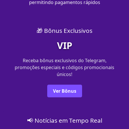
permitindo pagamentos rápidos
🎁 Bônus Exclusivos
VIP
Receba bônus exclusivos do Telegram,
promoções especiais e códigos promocionais
únicos!
Ver Bônus
📢 Notícias em Tempo Real