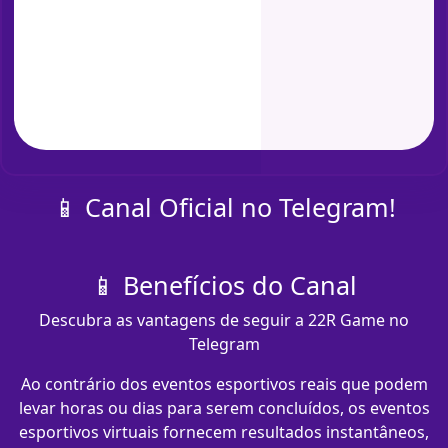
📱 Canal Oficial no Telegram!
📱 Benefícios do Canal
Descubra as vantagens de seguir a 22R Game no
Telegram
Ao contrário dos eventos esportivos reais que podem
levar horas ou dias para serem concluídos, os eventos
esportivos virtuais fornecem resultados instantâneos,