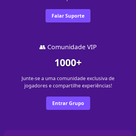
Falar Suporte
👥 Comunidade VIP
1000+
Junte-se a uma comunidade exclusiva de
jogadores e compartilhe experiências!
Entrar Grupo