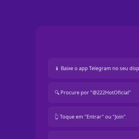
📱 Baixe o app Telegram no seu disp
🔍 Procure por "@222HotOficial"
👆 Toque em "Entrar" ou "Join"