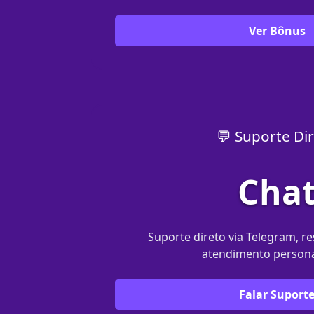
Ver Bônus
💬 Suporte Di
Cha
Suporte direto via Telegram, r
atendimento persona
Falar Suport