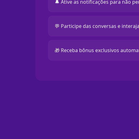
🔔 Ative as notificações para não p
💬 Participe das conversas e interaj
🎁 Receba bônus exclusivos autom