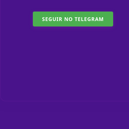
SEGUIR NO TELEGRAM