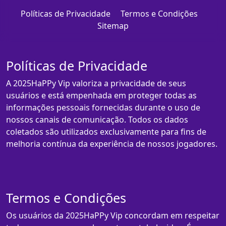
Políticas de Privacidade
Termos e Condições
Sitemap
Políticas de Privacidade
A 2025HaPPy Vip valoriza a privacidade de seus
usuários e está empenhada em proteger todas as
informações pessoais fornecidas durante o uso de
nossos canais de comunicação. Todos os dados
coletados são utilizados exclusivamente para fins de
melhoria contínua da experiência de nossos jogadores.
Termos e Condições
Os usuários da 2025HaPPy Vip concordam em respeitar