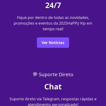
24/7
Fique por dentro de todas as novidades,
promoções e eventos da 2025HaPPy Vip em
tempo real!
Ver Notícias
💬 Suporte Direto
Chat
Suporte direto via Telegram, respostas rápidas e
atendimento personalizado!