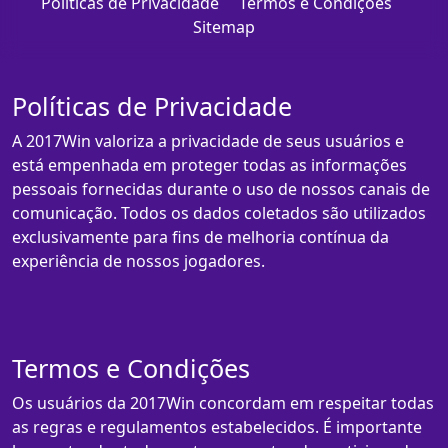
Políticas de Privacidade
Termos e Condições
Sitemap
Políticas de Privacidade
A 2017Win valoriza a privacidade de seus usuários e
está empenhada em proteger todas as informações
pessoais fornecidas durante o uso de nossos canais de
comunicação. Todos os dados coletados são utilizados
exclusivamente para fins de melhoria contínua da
experiência de nossos jogadores.
Termos e Condições
Os usuários da 2017Win concordam em respeitar todas
as regras e regulamentos estabelecidos. É importante