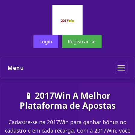
Login
Registrar-se
Menu
📱 2017Win A Melhor
Plataforma de Apostas
Cadastre-se na 2017Win para ganhar bônus no
cadastro e em cada recarga. Com a 2017Win, você