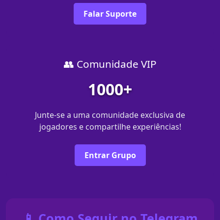
Falar Suporte
👥 Comunidade VIP
1000+
Junte-se a uma comunidade exclusiva de
jogadores e compartilhe experiências!
Entrar Grupo
📱 Como Seguir no Telegram