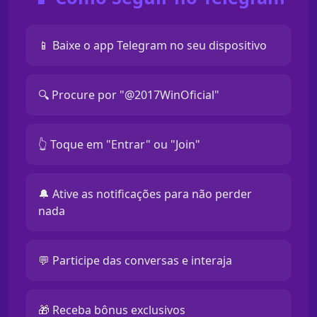
📱 Baixe o app Telegram no seu dispositivo
🔍 Procure por "@2017WinOficial"
👆 Toque em "Entrar" ou "Join"
🔔 Ative as notificações para não perder
nada
💬 Participe das conversas e interaja
🎁 Receba bônus exclusivos