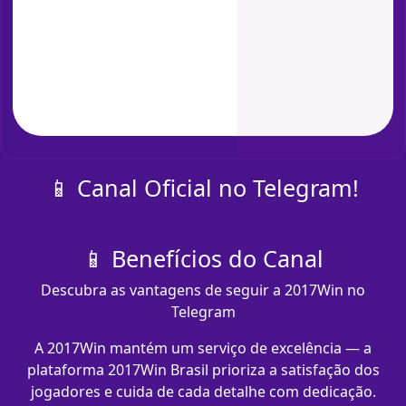
📱 Canal Oficial no Telegram!
📱 Benefícios do Canal
Descubra as vantagens de seguir a 2017Win no
Telegram
A 2017Win mantém um serviço de excelência — a
plataforma 2017Win Brasil prioriza a satisfação dos
jogadores e cuida de cada detalhe com dedicação.