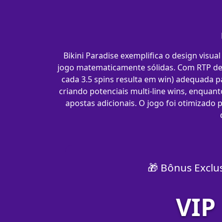
Bikini Paradise exemplifica o design visu
jogo matematicamente sólidas. Com RTP de 9
cada 3.5 spins resulta em win) adequada p
criando potenciais multi-line wins, enqua
apostas adicionais. O jogo foi otimizad
🎁 Bônus Exclu
VIP