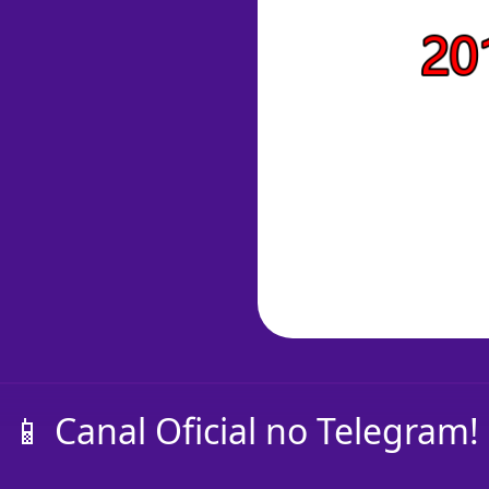
📱 Canal Oficial no Telegram!