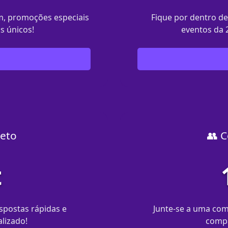
m, promoções especiais
Fique por dentro d
s únicos!
eventos da 
reto
👥 
t
espostas rápidas e
Junte-se a uma com
lizado!
compa