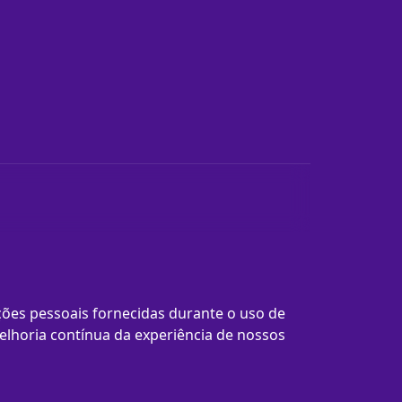
ões pessoais fornecidas durante o uso de
elhoria contínua da experiência de nossos