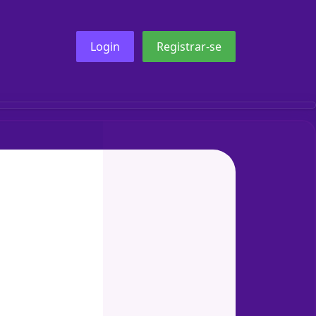
Login
Registrar-se