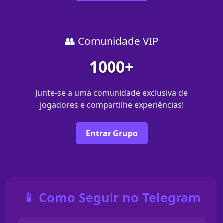
👥 Comunidade VIP
1000+
Junte-se a uma comunidade exclusiva de
jogadores e compartilhe experiências!
Entrar Grupo
📱 Como Seguir no Telegram