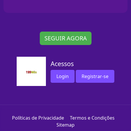
SEGUIR AGORA
Acessos
Login
Registrar-se
Políticas de Privacidade
Termos e Condições
Sitemap