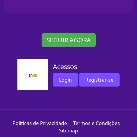
SEGUIR AGORA
Acessos
Login
Registrar-se
Políticas de Privacidade
Termos e Condições
Sitemap