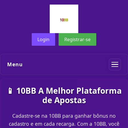
Login
Registrar-se
Menu
📱 10BB A Melhor Plataforma
de Apostas
Cadastre-se na 10BB para ganhar bônus no
cadastro e em cada recarga. Com a 10BB, você