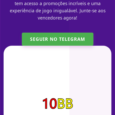
tem acesso a promoções incríveis e uma
experiência de jogo inigualável. Junte-se aos
vencedores agora!
SEGUIR NO TELEGRAM