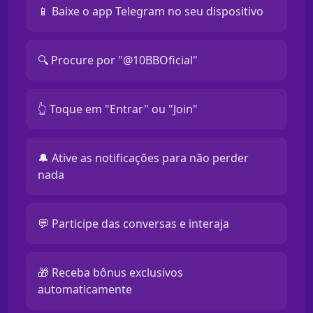
📱 Baixe o app Telegram no seu dispositivo
🔍 Procure por "@10BBOficial"
👆 Toque em "Entrar" ou "Join"
🔔 Ative as notificações para não perder
nada
💬 Participe das conversas e interaja
🎁 Receba bônus exclusivos
automaticamente