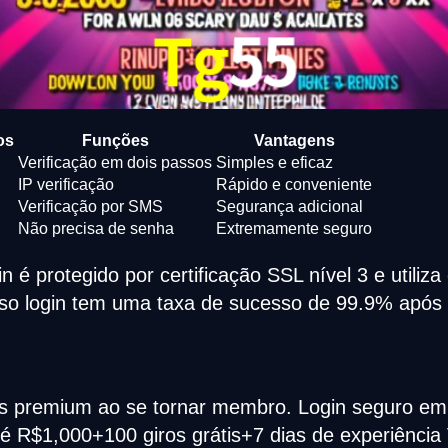
os
Funções
Vantagens
Verificação em dois passos
Simples e eficaz
IP verificação
Rápido e conveniente
Verificação por SMS
Segurança adicional
Não precisa de senha
Extremamente seguro
é protegido por certificação SSL nível 3 e utiliza
o login tem uma taxa de sucesso de 99.9% após 
égios premium ao se tornar membro. Login seguro e
até R$1,000+100 giros grátis+7 dias de experiênci