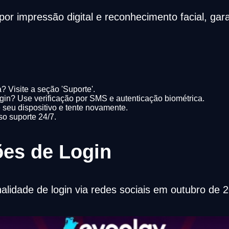
 por impressão digital e reconhecimento facial, gar
Visite a seção 'Suporte'.
gin? Use verificação por SMS e autenticação biométrica.
 seu dispositivo e tente novamente.
so suporte 24/7.
ões de Login
idade de login via redes sociais em outubro de 20