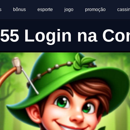
s
bônus
esporte
jogo
promoção
cassi
55 Login na Co