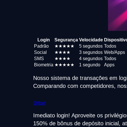
Login
Segurança
Velocidade
Dispositiv
Padrão
★★★★★
5 segundos
Todos
Social
★★★★
3 segundos
Web/Apps
SMS
★★★★
4 segundos
Todos
Biometria
★★★★★
1 segundo
Apps
Nosso sistema de transações em login 
Comparando com competidores, noss
2Hbet
Imediato login! Aproveite os privil
150% de bônus de depósito inicial, 