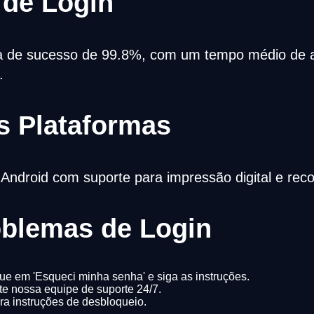
 de Login
xa de sucesso de 99.8%, com um tempo médio de 
.
s Plataformas
Android com suporte para impressão digital e reco
oblemas de Login
e em 'Esqueci minha senha' e siga as instruções.
e nossa equipe de suporte 24/7.
ra instruções de desbloqueio.