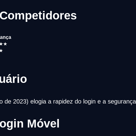
Competidores
rança
★★
★
uário
 de 2023) elogia a rapidez do login e a segurança
Login Móvel