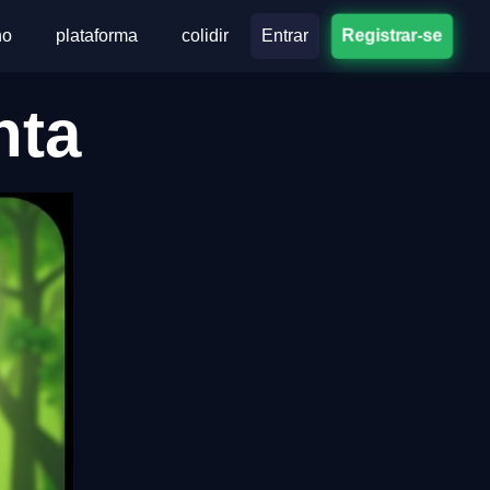
no
plataforma
colidir
Entrar
Registrar-se
nta