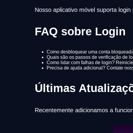
Nosso aplicativo móvel suporta login
FAQ sobre Login
Como desbloquear uma conta bloqueada? 
Quais são os passos de verificação de lo
Como lidar com falhas de login? Reinicie
Precisa de ajuda adicional? Contate nos
Últimas Atualizaç
Recentemente adicionamos a funcional