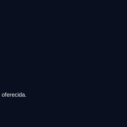
 oferecida.