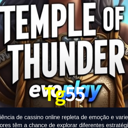
ência de cassino online repleta de emoção e var
dores têm a chance de explorar diferentes estratég