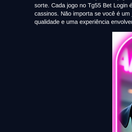
sorte. Cada jogo no Tg55 Bet Login é
cassinos. Não importa se você é um 
qualidade e uma experiência envolve