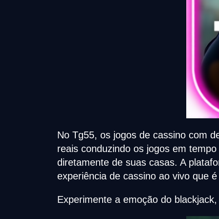
No Tg55, os jogos de cassino com de
reais conduzindo os jogos em tempo r
diretamente de suas casas. A plata
experiência de cassino ao vivo que é d
Experimente a emoção do blackjack, 