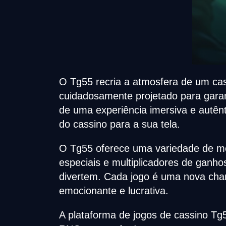
O Tg55 recria a atmosfera de um cass
cuidadosamente projetado para garan
de uma experiência imersiva e autênt
do cassino para a sua tela.
O Tg55 oferece uma variedade de m
especiais e multiplicadores de ganho
divertem. Cada jogo é uma nova chan
emocionante e lucrativa.
A plataforma de jogos de cassino Tg5