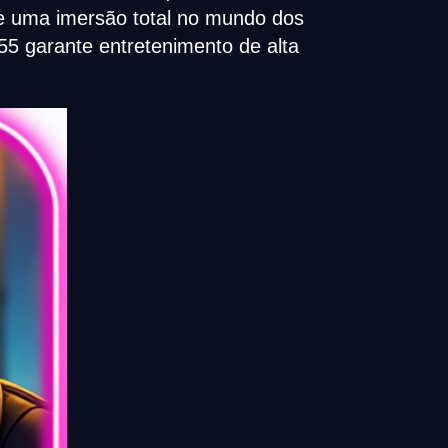
a e uma imersão total no mundo dos
55 garante entretenimento de alta