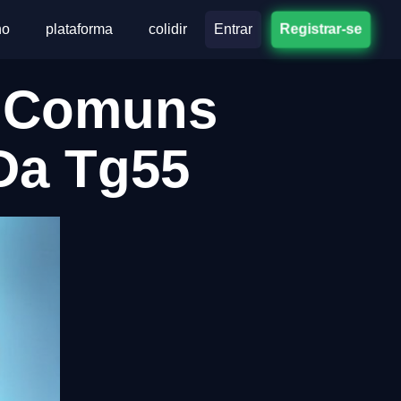
no
plataforma
colidir
Entrar
Registrar-se
s Comuns
 Da Tg55