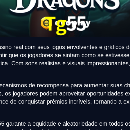
ino real com seus jogos envolventes e gráficos de
tir que os jogadores se sintam como se estivesse
ica. Com sons realistas e visuais impressionantes
ecanismos de recompensa para aumentar suas c
s, os jogadores podem aproveitar oportunidades ex
ce de conquistar prêmios incríveis, tornando a ex
5 garante a equidade e aleatoriedade em todos os 